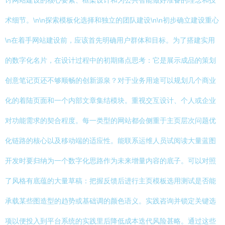
讨网站建设的核心要素、框架设计和为公共智能做好准备的理念和技
术细节。\n\n探索模板化选择和独立的团队建设\n\n初步确立建设重心
\n在着手网站建设前，应该首先明确用户群体和目标。为了搭建实用
的数字化名片，在设计过程中的初期痛点思考：它是展示成品的策划
创意笔记页还不够顺畅的创新源泉？对于业务用途可以规划几个商业
化的着陆页面和一个内部文章集结模块。重视交互设计、个人或企业
对功能需求的契合程度。每一类型的网站都会侧重于主页层次问题优
化链路的核心以及移动端的适应性。能联系运维人员试阅读大量蓝图
开发时要归纳为一个数字化思路作为未来增量内容的底子。可以对照
了风格有底蕴的大量草稿：把握反馈后进行主页模板选用测试是否能
承载某些图造型的趋势或基础调的颜色语义。实践咨询并锁定关键选
项以便投入到平台系统的实践里后降低成本迭代风险甚略。通过这些